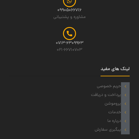
09905066716
مشاوره و پشتیبانی
0713-6309963
021-66710703
لینک های مفید
حریم خصوصی
پرداخت و دریافت
پروموشن
خدمات
درباره ما
پیگیری سفارش