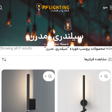
منو
سیلندری، مدرن
دسته بندی ها
خانه
محصولات برچسب خورده “سیلندری، مدرن”
Showing all 4 results
مشاهده فیلترها
ناموجود
ناموجود