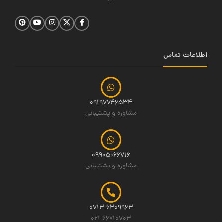
14
اطلاعات تماس
09197746534
مشاوره و پشتیبانی
09905066716
مشاوره و پشتیبانی
0713-6309963
021-66710703