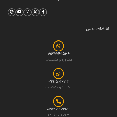
14
اطلاعات تماس
09197746534
مشاوره و پشتیبانی
09905066716
مشاوره و پشتیبانی
0713-6309963
021-66710703