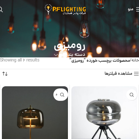
منو
رومیزی
دسته بندی ها
خانه
محصولات برچسب خورده “رومیزی”
Showing all 6 results
مشاهده فیلترها
ناموجود