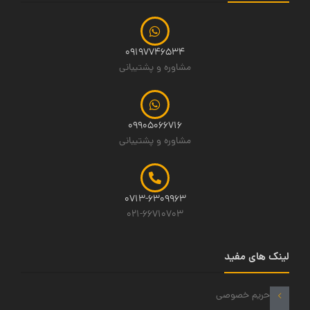
09197746534
مشاوره و پشتیبانی
09905066716
مشاوره و پشتیبانی
0713-6309963
021-66710703
لینک های مفید
حریم خصوصی