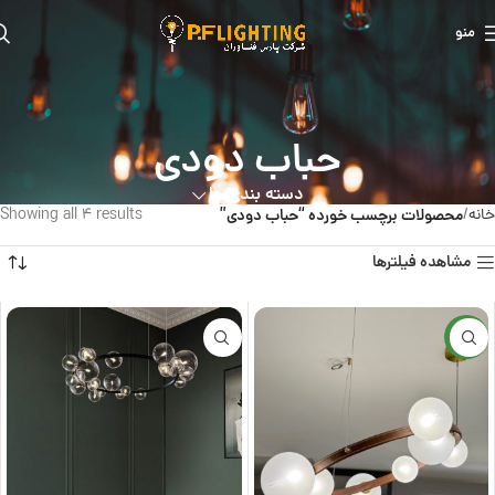
منو
حباب دودی
دسته بندی ها
خانه
محصولات برچسب خورده “حباب دودی”
Showing all 4 results
مشاهده فیلترها
جدید