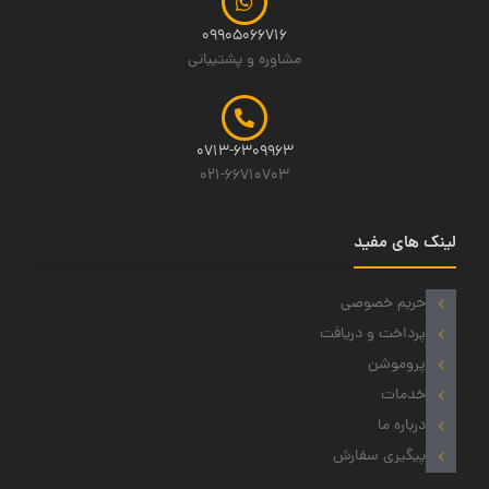
09905066716
مشاوره و پشتیبانی
0713-6309963
021-66710703
لینک های مفید
حریم خصوصی
پرداخت و دریافت
پروموشن
خدمات
درباره ما
پیگیری سفارش