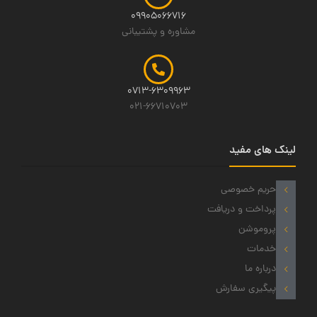
09905066716
مشاوره و پشتیبانی
0713-6309963
021-66710703
لینک های مفید
حریم خصوصی
پرداخت و دریافت
پروموشن
خدمات
درباره ما
پیگیری سفارش