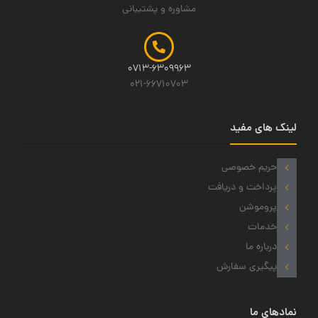
مشاوره و پشتیبانی
0713-6309963
021-66710703
لینک های مفید
حریم خصوصی
پرداخت و دریافت
پروموشن
خدمات
درباره ما
پیگیری سفارش
نمادهای ما