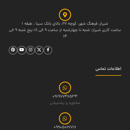
شیراز، فرهنگ شهر، کوچه 27، بالای بانک سینا ، طبقه 1
ساعت کاری شیراز: شنبه تا چهارشنبه از ساعت 9 الی 18 پنج شنبه 9 الی
14
اطلاعات تماس
09197746534
مشاوره و پشتیبانی
09905066716