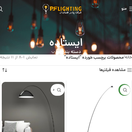
منو
ایستاده
دسته بندی ها
خانه
محصولات برچسب خورده “ایستاده”
نمایش 1–8 از 11 نتیجه
مشاهده فیلترها
جدید
ناموجود