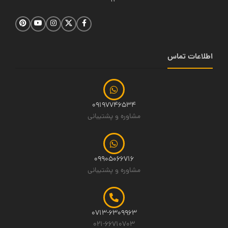
14
اطلاعات تماس
09197746534
مشاوره و پشتیبانی
09905066716
مشاوره و پشتیبانی
0713-6309963
021-66710703