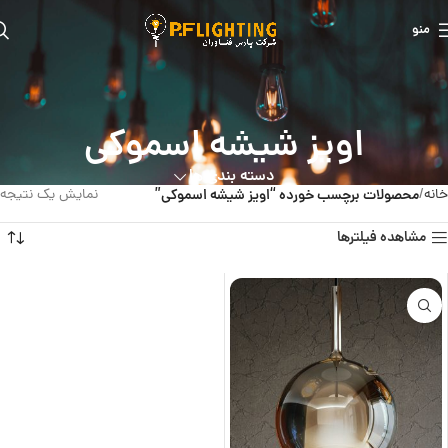
منو
اویز شیشه اسموکی
دسته بندی ها
خانه
محصولات برچسب خورده “اویز شیشه اسموکی”
نمایش یک نتیجه
مشاهده فیلترها