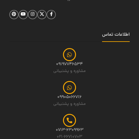
14
اطلاعات تماس
09197746534
مشاوره و پشتیبانی
09905066716
مشاوره و پشتیبانی
0713-6309963
021-66710703