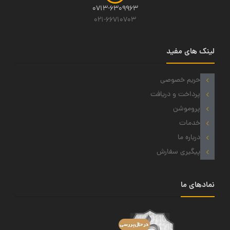
0713-6309963
021-66710703
لینک های مفید
حریم خصوصی
پرداخت و دریافت
پروموشن
خدمات
درباره ما
پیگیری سفارش
نمادهای ما