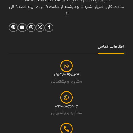
شیراز، فرهنگ شهر، کوچه 27، بالای بانک سینا ، طبقه 1
ساعت کاری شیراز: شنبه تا چهارشنبه از ساعت 9 الی 18 پنج شنبه 9 الی
14
اطلاعات تماس
09197746534
مشاوره و پشتیبانی
09905066716
مشاوره و پشتیبانی