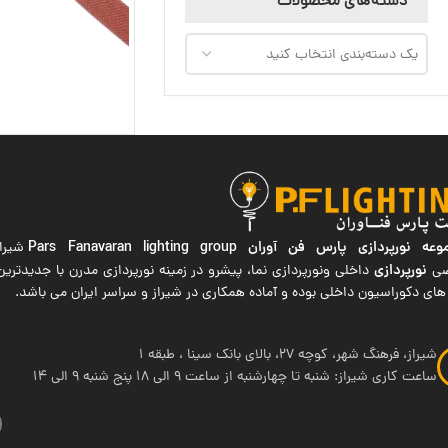
دسته‌های محصولات
یک دسته‌بندی انتخاب کنید
ه نورپردازی پارس فن آوران
Pars Fanavaran lighting group
شیراز
نورپردازی
صی
داخلی ونورپردازی نما، پیشرو در زمینه نورپردازی مدرن با جدیدتر
های دکوراسیون داخلی بوده و آماده همکاری در شیراز و سراسر ایران می باشد.
شیراز، فرهنگ شهر، کوچه 27، بالای بانک سینا ، طبقه 1
ساعت کاری شیراز: شنبه تا چهارشنبه از ساعت 9 الی 18 پنج شنبه 9 الی 14