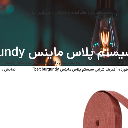
محصولات
پروژه ها
بلاگ
درباره ما
تماس با ما
پیگیری سفارشات
 پلاس ماینس belt burgundy
N
آباژور
چراغ آویز
چراغ دیواری
چراغ ها
سیستم پلاس ماینس
سیستم مگنتی
لوستر
“کمربند شرابی سیستم پلاس ماینس belt burgundy”
نمایش