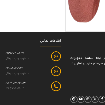
اطلاعات تماس
09197746534
 ارائه دهنده تجهیزات
مشاوره و پشتیبانی
ین سیستم های روشنایی در
09905066716
مشاوره و پشتیبانی
0713-6309963
021-66710703