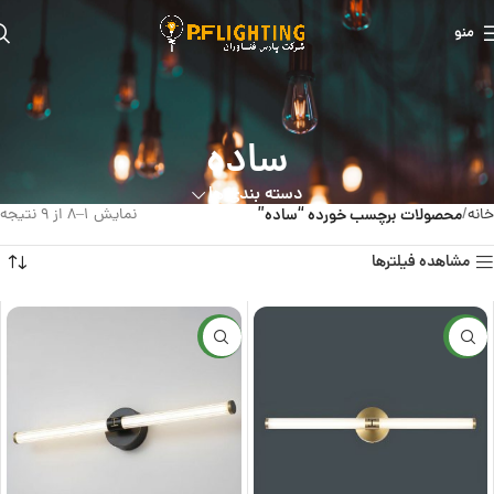
منو
ساده
دسته بندی ها
خانه
محصولات برچسب خورده “ساده”
نمایش 1–8 از 9 نتیجه
مشاهده فیلترها
جدید
جدید