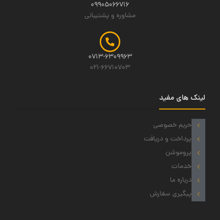
09905066716
مشاوره و پشتیبانی
0713-6309963
021-66710703
لینک های مفید
حریم خصوصی
پرداخت و دریافت
پروموشن
خدمات
درباره ما
پیگیری سفارش